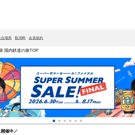
集合場所
取消料
会員規約
発 国内鉄道の旅TOP
L開催中／