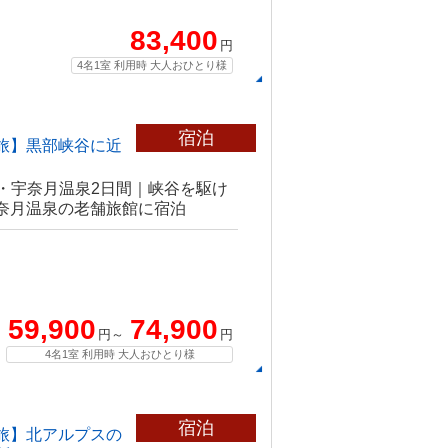
83,400
円
4名1室 利用時 大人おひとり様
宿泊
の旅】黒部峡谷に近
・宇奈月温泉2日間｜峡谷を駆け
宇奈月温泉の老舗旅館に宿泊
59,900
74,900
円～
円
4名1室 利用時 大人おひとり様
宿泊
の旅】北アルプスの