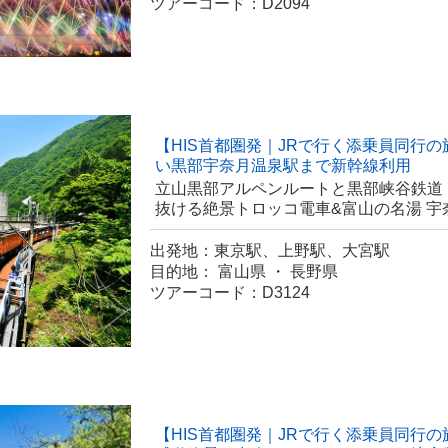
ツアーコード：D2094
【HIS首都圏発｜JRで行く添乗員同行
い黒部宇奈月温泉駅まで新幹線利用
立山黒部アルペンルートと黒部峡谷鉄道
抜ける絶景トロッコ電車&富山の名湯 
出発地：東京駅、上野駅、大宮駅
目的地： 富山県 ・ 長野県
ツアーコード：D3124
【HIS首都圏発｜JRで行く添乗員同行