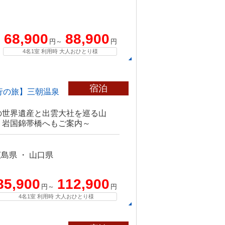
68,900
88,900
円～
円
4名1室 利用時 大人おひとり様
宿泊
行の旅】三朝温泉
の世界遺産と出雲大社を巡る山
・岩国錦帯橋へもご案内～
広島県 ・ 山口県
85,900
112,900
円～
円
4名1室 利用時 大人おひとり様