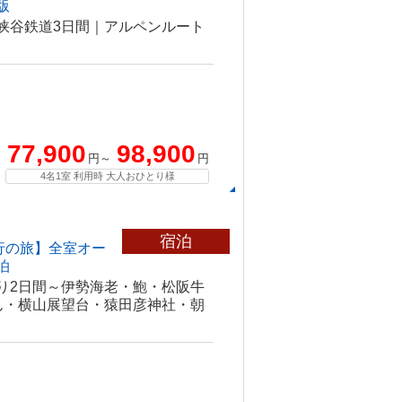
版
峡谷鉄道3日間｜アルペンルート
77,900
98,900
円～
円
4名1室 利用時 大人おひとり様
宿泊
行の旅】全室オー
泊
り2日間～伊勢海老・鮑・松阪牛
ん・横山展望台・猿田彦神社・朝