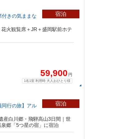
宿泊
席付きの気ままな
＜花火観覧席＋JR＋盛岡駅前ホテ
59,900
円
1名1室 利用時 大人おひとり様
宿泊
員同行の旅】アル
遺産白川郷・飛騨高山3日間｜世
温泉郷「5つ星の宿」に宿泊