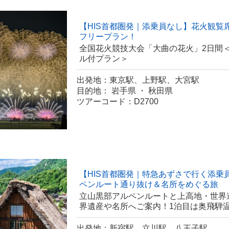
【HIS首都圏発｜添乗員なし】花火観覧
フリープラン！
全国花火競技大会「大曲の花火」2日間
ル付プラン＞
出発地：東京駅、上野駅、大宮駅
目的地： 岩手県 ・ 秋田県
ツアーコード：D2700
【HIS首都圏発｜特急あずさで行く添乗
ペンルート通り抜け＆名所をめぐる旅
立山黒部アルペンルートと上高地・世界
界遺産や名所へご案内！1泊目は奥飛騨
出発地：新宿駅、立川駅、八王子駅