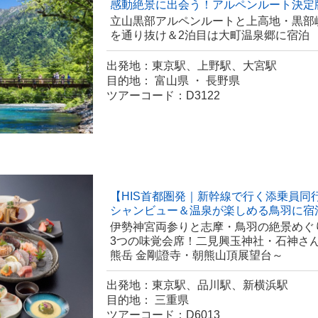
感動絶景に出会う！アルペンルート決定
立山黒部アルペンルートと上高地・黒部
を通り抜け＆2泊目は大町温泉郷に宿泊
出発地：東京駅、上野駅、大宮駅
目的地： 富山県 ・ 長野県
ツアーコード：D3122
【HIS首都圏発｜新幹線で行く添乗員同
シャンビュー＆温泉が楽しめる鳥羽に宿
伊勢神宮両参りと志摩・鳥羽の絶景めぐ
3つの味覚会席！二見興玉神社・石神さ
熊岳 金剛證寺・朝熊山頂展望台～
出発地：東京駅、品川駅、新横浜駅
目的地： 三重県
ツアーコード：D6013