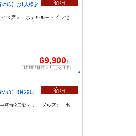
宿泊
行の旅】お1人様参
＜イス席＞｜ホテルルートイン北
69,900
円
1名1室 利用時 大人おひとり様
宿泊
の旅】8月29日
 中尊寺2日間＜テーブル席＞｜名