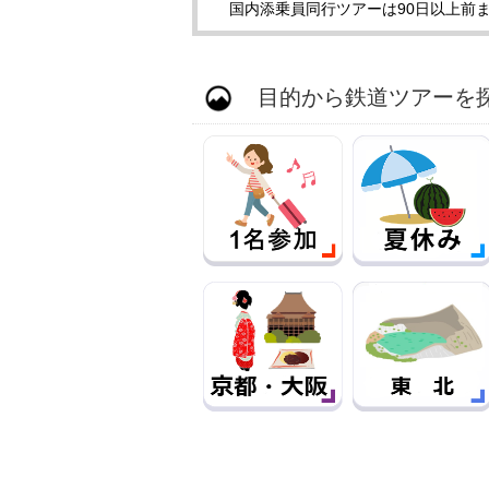
国内添乗員同行ツアーは90日以上前ま
目的から鉄道ツアーを