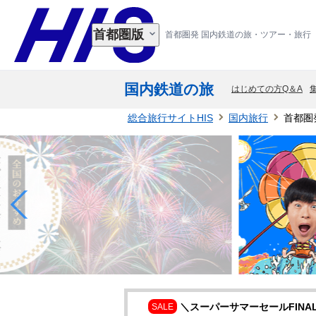
首都圏版
首都圏発 国内鉄道の旅・ツアー・旅行
国内鉄道の旅
はじめての方Q＆A
総合旅行サイトHIS
国内旅行
首都圏
＼スーパーサマーセールFINA
SALE