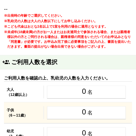
--
※出発時の年齢でご選択してください。
※乳幼児の人数は大人の人数以下にしてお申し込みください。
※こども代金はおとな2名以上で1室を利用の場合に適用となります。
※未成年(18歳未満)の方がお一人またはお友達同士で参加される場合、または親権者
様以外の方とご同行される場合は、親権者様の同意をいただいてのお申込みとなり
「同意書」が必要です。お申込み完了後に必要事項をご記入の上、書面を提出いた
だきます。書面の提出がない場合出発できない場合がございます。
ご利用人数を選択
ご利用人数を確認の上、乳幼児の人数を入力ください。
0
大人
名
（12歳以上）
0
子供
名
（6～11歳）
0
幼児
名