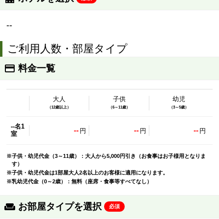
--
ご利用人数・部屋タイプ
料金一覧
大人
子供
幼児
（12歳以上）
（6～11歳）
（3～5歳）
--名1
--
--
--
円
円
円
室
※子供・幼児代金（3～11歳）：大人から5,000円引き（お食事はお子様用となりま
す）
※子供・幼児代金は1部屋大人2名以上のお客様に適用になります。
※乳幼児代金（0～2歳）：無料（座席・食事等すべてなし）
お部屋タイプを選択
必須