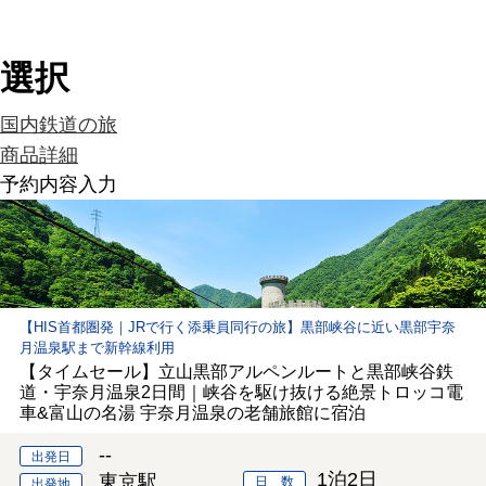
国内鉄道の旅 出発日・人数
選択
国内鉄道の旅
商品詳細
予約内容入力
【HIS首都圏発｜JRで行く添乗員同行の旅】黒部峡谷に近い黒部宇奈
月温泉駅まで新幹線利用
【タイムセール】立山黒部アルペンルートと黒部峡谷鉄
道・宇奈月温泉2日間｜峡谷を駆け抜ける絶景トロッコ電
車&富山の名湯 宇奈月温泉の老舗旅館に宿泊
--
出発日
1泊2日
東京駅
日 数
出発地