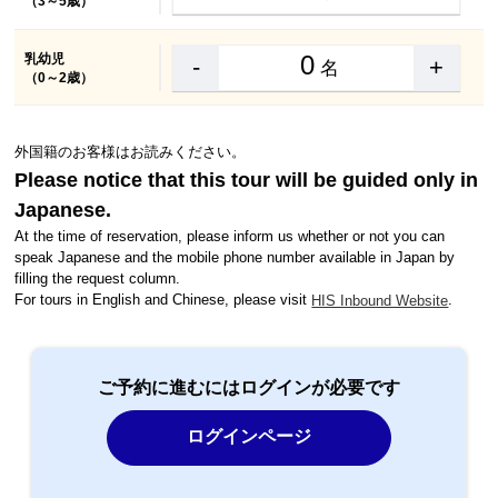
（3～5歳）
0
乳幼児
-
+
名
（0～2歳）
外国籍のお客様はお読みください。
Please notice that this tour will be guided only in
Japanese.
At the time of reservation, please inform us whether or not you can
speak Japanese and the mobile phone number available in Japan by
filling the request column.
For tours in English and Chinese, please visit
.
HIS Inbound Website
ご予約に進むにはログインが必要です
ログインページ