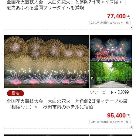
全国花火競技大会「大曲の花火」と盛岡2日間＜イス席＞｜
魅力あふれる盛岡フリータイムを満喫
77,400
円
2名1室 利用時 大人おひとり様
ツアーコード - D2099
宿泊
全国花火競技大会「大曲の花火」と角館2日間＜テーブル席
（相席なし）＞｜秋田市内のホテルに宿泊
95,400
円
3名1室 利用時 大人おひとり様