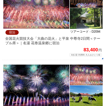
ツアーコード - D2094
宿泊
全国花火競技大会「大曲の花火」と平泉 中尊寺2日間＜テー
ブル席＞｜名湯 花巻温泉郷に宿泊
83,400
円
4名1室 利用時 大人おひとり様