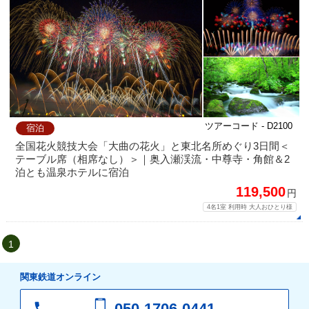
ツアーコード - D2100
宿泊
全国花火競技大会「大曲の花火」と東北名所めぐり3日間＜
テーブル席（相席なし）＞｜奥入瀬渓流・中尊寺・角館＆2
泊とも温泉ホテルに宿泊
119,500
円
4名1室 利用時 大人おひとり様
1
関東鉄道オンライン
050-1706-0441