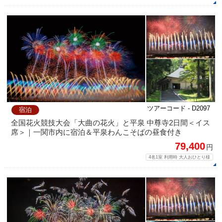
ツアーコード - D2097
宿泊
全国花火競技大会「大曲の花火」と平泉 中尊寺2日間＜イス
席＞｜一関市内に宿泊＆平泉わんこそばの昼食付き
79,400
円
4名1室 利用時 大人おひとり様