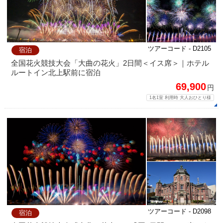
ツアーコード - D2105
宿泊
全国花火競技大会「大曲の花火」2日間＜イス席＞｜ホテル
ルートイン北上駅前に宿泊
69,900
円
1名1室 利用時 大人おひとり様
ツアーコード - D2098
宿泊