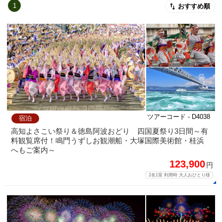
1
おすすめ順
ツアーコード - D4038
宿泊
高知よさこい祭り＆徳島阿波おどり 四国夏祭り3日間～有
料観覧席付！鳴門うずしお観潮船・大塚国際美術館・桂浜
へもご案内～
123,900
円
2名1室 利用時 大人おひとり様