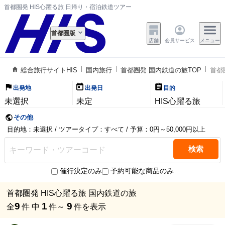
首都圏発 HIS心躍る旅 日帰り・宿泊鉄道ツアー
首都圏版
店舗
会員サービス
メニュー
総合旅行サイトHIS
国内旅行
首都圏発 国内鉄道の旅TOP
首都
出発地
出発日
目的
未選択
未定
HIS心躍る旅
その他
目的地：未選択 / ツアータイプ：すべて / 予算：0円～50,000円以上
検索
催行決定のみ
予約可能な商品のみ
首都圏発 HIS心躍る旅 国内鉄道の旅
9
1
9
全
件 中
件～
件を表示