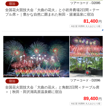
ツアーコード - D2095
宿泊
全国花火競技大会「大曲の花火」と小岩井農場2日間＜テー
ブル席＞｜豊かな自然に囲まれた秋田・湯瀬温泉に宿泊
81,400
円
4名1室 利用時 大人おひとり様
ツアーコード - D2096
宿泊
全国花火競技大会「大曲の花火」と角館2日間＜テーブル席
＞｜秋田・田沢湖高原温泉郷に宿泊
89,400
円
4名1室 利用時 大人おひとり様