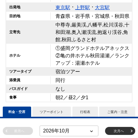
・
・
東京駅
上野駅
大宮駅
出発地
青森県・岩手県・宮城県・秋田県
目的地
中尊寺,厳美渓,八幡平,松川渓谷,十
和田湖,奥入瀬渓流,抱返り渓谷,角
立寄先
館,秋田ふるさと村
①盛岡グランドホテルアネックス
②亀の井ホテル秋田湯瀬／ランク
ホテル
アップ：湯瀬ホテル
宿泊ツアー
ツアータイプ
同行
添乗員
なし
バスガイド
朝2／昼2／夕1
食事
料金・空席
ツアーポイント
行程表
ご案内・注意
前月へ
次月へ