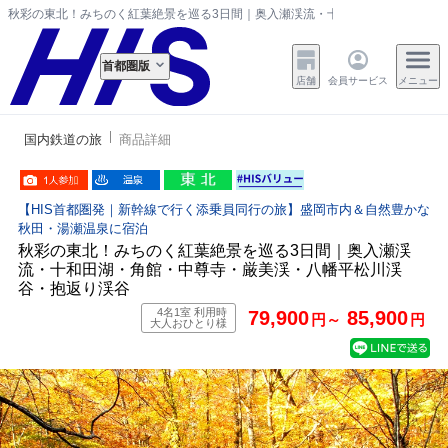
秋彩の東北！みちのく紅葉絶景を巡る3日間｜奥入瀬渓流・十和田湖・角館・中尊
首都圏版
店舗
会員サービス
メニュー
国内鉄道の旅
商品詳細
【HIS首都圏発｜新幹線で行く添乗員同行の旅】盛岡市内＆自然豊かな
秋田・湯瀬温泉に宿泊
秋彩の東北！みちのく紅葉絶景を巡る3日間｜奥入瀬渓
流・十和田湖・角館・中尊寺・厳美渓・八幡平松川渓
谷・抱返り渓谷
4名1室 利用時
79,900
85,900
円～
円
大人おひとり様