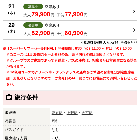
21
募集中
空席あり
（水）
79,900
77,900
大人
円
子供
円
29
募集中
空席あり
（木）
82,900
80,900
大人
円
子供
円
4名1室利用時 大人おひとり様あたり
※【スーパーサマーセールFINAL】開催期間：6/30（火）11:00 ～ 8/18（火）10:00
※当コースは上記期間のセール商品の為、売り切れ次第販売終了となります。
※グループでのご参加であっても鉄道・バスの座席は、相席または前後席になる場合
があります。
※JR利用コースでグリーン車・グランクラスの座席をご希望のお客様は別途空席確
認・お見積りとなりますので、ご出発日の14日前までにお電話にてお問い合わせくだ
さい。
旅行条件
出発地
・
・
東京駅
上野駅
大宮駅
添乗員
同行
バスガイド
なし
最少催行人員
20人