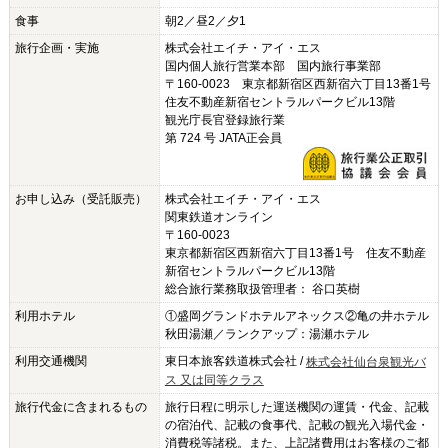
食事
朝2／昼2／夕1
旅行企画・実施
株式会社エイチ・アイ・エス
国内個人旅行営業本部 国内旅行事業部
〒160-0023 東京都新宿区西新宿六丁目13番1号
住友不動産新宿セントラルパークビル13階
観光庁長官登録旅行業
第 724 号 JATA正会員
お申し込み（受託販売）
株式会社エイチ・アイ・エス
関東鉄道オンライン
〒160-0023
東京都新宿区西新宿六丁目13番1号 住友不動産
新宿セントラルパークビル13階
総合旅行業務取扱管理者： 谷口英樹
利用ホテル
①盛岡グランドホテルアネックス②亀の井ホテル
秋田湯瀬／ランクアップ：湯瀬ホテル
利用交通機関
東日本旅客鉄道株式会社
/
株式会社仙台泉観光バ
ス 又は同等クラス
旅行代金に含まれるもの
旅行日程に明示した運送機関の運賃・代金、記載
の宿泊代、記載の食事代、記載の観光入場代金・
消費税等諸税。また、上記諸費用はお客様のご都