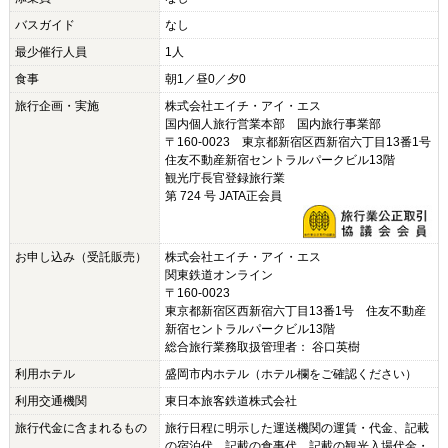
バスガイド
なし
最少催行人員
1人
食事
朝1／昼0／夕0
旅行企画・実施
株式会社エイチ・アイ・エス
国内個人旅行営業本部 国内旅行事業部
〒160-0023 東京都新宿区西新宿六丁目13番1号
住友不動産新宿セントラルパークビル13階
観光庁長官登録旅行業
第 724 号 JATA正会員
お申し込み（受託販売）
株式会社エイチ・アイ・エス
関東鉄道オンライン
〒160-0023
東京都新宿区西新宿六丁目13番1号 住友不動産
新宿セントラルパークビル13階
総合旅行業務取扱管理者： 谷口英樹
利用ホテル
盛岡市内ホテル（ホテル欄をご確認ください）
利用交通機関
東日本旅客鉄道株式会社
旅行代金に含まれるもの
旅行日程に明示した運送機関の運賃・代金、記載
の宿泊代、記載の食事代、記載の観光入場代金・