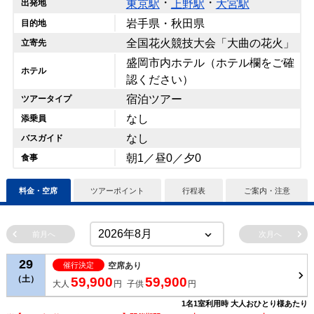
・
・
東京駅
上野駅
大宮駅
出発地
岩手県・秋田県
目的地
全国花火競技大会「大曲の花火」
立寄先
盛岡市内ホテル（ホテル欄をご確
ホテル
認ください）
宿泊ツアー
ツアータイプ
なし
添乗員
なし
バスガイド
朝1／昼0／夕0
食事
料金・空席
ツアーポイント
行程表
ご案内・注意
前月へ
次月へ
29
催行決定
空席あり
（土）
59,900
59,900
大人
円
子供
円
1名1室利用時 大人おひとり様あたり