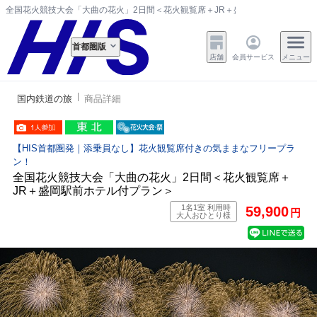
全国花火競技大会「大曲の花火」2日間＜花火観覧席＋JR＋盛岡駅前ホテル付プ
首都圏版
店舗
会員サービス
メニュー
国内鉄道の旅
商品詳細
【HIS首都圏発｜添乗員なし】花火観覧席付きの気ままなフリープラ
ン！
全国花火競技大会「大曲の花火」2日間＜花火観覧席＋
JR＋盛岡駅前ホテル付プラン＞
1名1室 利用時
59,900
円
大人おひとり様