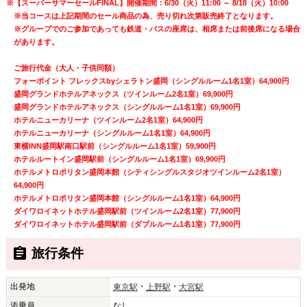
※【スーパーサマーセールFINAL】開催期間：6/30（火）11:00 ～ 8/18（火）10:00
※当コースは上記期間のセール商品の為、売り切れ次第販売終了となります。
※グループでのご参加であっても鉄道・バスの座席は、相席または前後席になる場合
があります。
ご旅行代金（大人・子供同額）
フォーポイント フレックスbyシェラトン盛岡（シングルルーム1名1室）64,900円
盛岡グランドホテルアネックス（ツインルーム2名1室）69,900円
盛岡グランドホテルアネックス（シングルルーム1名1室）69,900円
ホテルニューカリーナ（ツインルーム2名1室）64,900円
ホテルニューカリーナ（シングルルーム1名1室）64,900円
東横INN盛岡駅南口駅前（シングルルーム1名1室）59,900円
ホテルルートイン盛岡駅前（シングルルーム1名1室）69,900円
ホテルメトロポリタン盛岡本館（シティシングルスタジオツインルーム2名1室）
64,900円
ホテルメトロポリタン盛岡本館（シングルルーム1名1室）64,900円
ダイワロイネットホテル盛岡駅前（ツインルーム2名1室）77,900円
ダイワロイネットホテル盛岡駅前（ダブルルーム1名1室）77,900円
旅行条件
出発地
・
・
東京駅
上野駅
大宮駅
添乗員
なし