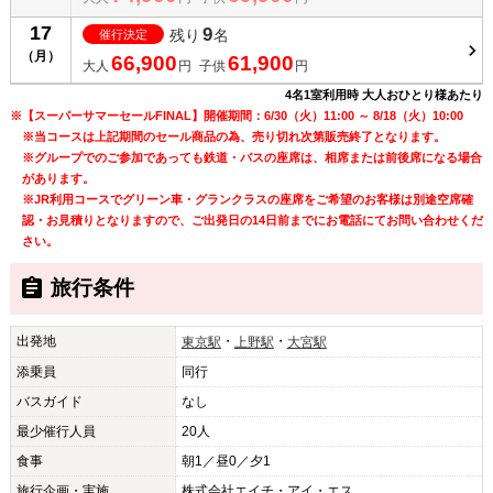
17
9
残り
名
催行決定
（月）
66,900
61,900
大人
円
子供
円
4名1室利用時 大人おひとり様あたり
※【スーパーサマーセールFINAL】開催期間：6/30（火）11:00 ～ 8/18（火）10:00
※当コースは上記期間のセール商品の為、売り切れ次第販売終了となります。
※グループでのご参加であっても鉄道・バスの座席は、相席または前後席になる場合
があります。
※JR利用コースでグリーン車・グランクラスの座席をご希望のお客様は別途空席確
認・お見積りとなりますので、ご出発日の14日前までにお電話にてお問い合わせくだ
さい。
旅行条件
出発地
・
・
東京駅
上野駅
大宮駅
添乗員
同行
バスガイド
なし
最少催行人員
20人
食事
朝1／昼0／夕1
旅行企画・実施
株式会社エイチ・アイ・エス