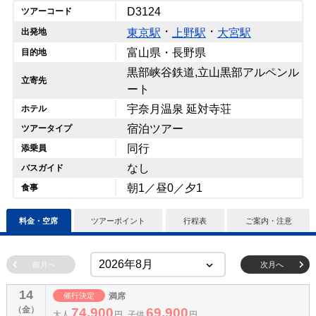
D3124
ツアーコード
・
・
東京駅
上野駅
大宮駅
出発地
富山県・長野県
目的地
黒部峡谷鉄道,立山黒部アルペンル
立寄先
ート
宇奈月温泉 延対寺荘
ホテル
宿泊ツアー
ツアータイプ
同行
添乗員
なし
バスガイド
朝1／昼0／夕1
食事
料金・空席
ツアーポイント
行程表
ご案内・注意
前月へ
次月へ
14
催行決定
満席
（金）
74,900
69,900
大人
円
子供
円