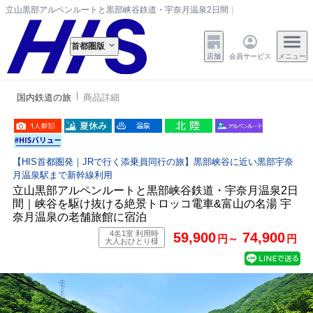
立山黒部アルペンルートと黒部峡谷鉄道・宇奈月温泉2日間｜峡谷を駆け抜ける絶
首都圏版
店舗
会員サービス
メニュー
国内鉄道の旅
商品詳細
【HIS首都圏発｜JRで行く添乗員同行の旅】黒部峡谷に近い黒部宇奈
月温泉駅まで新幹線利用
立山黒部アルペンルートと黒部峡谷鉄道・宇奈月温泉2日
間｜峡谷を駆け抜ける絶景トロッコ電車&富山の名湯 宇
奈月温泉の老舗旅館に宿泊
4名1室 利用時
59,900
74,900
円～
円
大人おひとり様