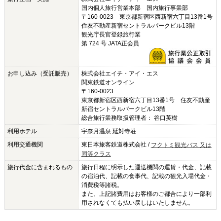
国内個人旅行営業本部 国内旅行事業部
〒160-0023 東京都新宿区西新宿六丁目13番1号
住友不動産新宿セントラルパークビル13階
観光庁長官登録旅行業
第 724 号 JATA正会員
お申し込み（受託販売）
株式会社エイチ・アイ・エス
関東鉄道オンライン
〒160-0023
東京都新宿区西新宿六丁目13番1号 住友不動産
新宿セントラルパークビル13階
総合旅行業務取扱管理者： 谷口英樹
利用ホテル
宇奈月温泉 延対寺荘
利用交通機関
東日本旅客鉄道株式会社
/
フクトミ観光バス 又は
同等クラス
旅行代金に含まれるもの
旅行日程に明示した運送機関の運賃・代金、記載
の宿泊代、記載の食事代、記載の観光入場代金・
消費税等諸税。
また、上記諸費用はお客様のご都合により一部利
用されなくても払い戻しはいたしません。