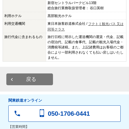
新宿セントラルパークビル13階
総合旅行業務取扱管理者： 谷口英樹
利用ホテル
黒部観光ホテル
利用交通機関
東日本旅客鉄道株式会社
/
フクトミ観光バス 又は
同等クラス
旅行代金に含まれるもの
旅行日程に明示した運送機関の運賃・代金、記載
の宿泊代、記載の食事代、記載の観光入場代金・
消費税等諸税。また、上記諸費用はお客様のご都
合により一部利用されなくても払い戻しはいたし
ません。
戻る
関東鉄道オンライン
050-1706-0441
【営業時間】