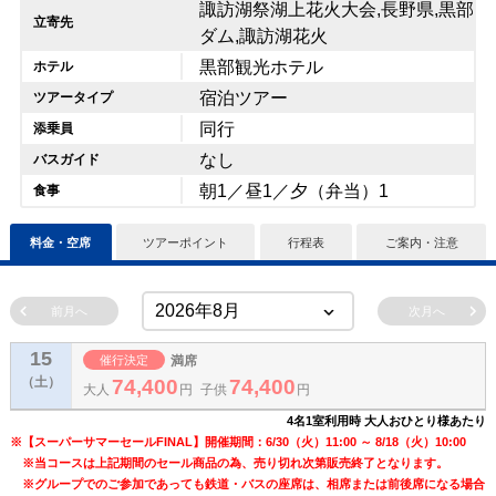
諏訪湖祭湖上花火大会,長野県,黒部
立寄先
ダム,諏訪湖花火
黒部観光ホテル
ホテル
宿泊ツアー
ツアータイプ
同行
添乗員
なし
バスガイド
朝1／昼1／夕（弁当）1
食事
料金・空席
ツアーポイント
行程表
ご案内・注意
前月へ
次月へ
15
催行決定
満席
（土）
74,400
74,400
大人
円
子供
円
4名1室利用時 大人おひとり様あたり
※【スーパーサマーセールFINAL】開催期間：6/30（火）11:00 ～ 8/18（火）10:00
※当コースは上記期間のセール商品の為、売り切れ次第販売終了となります。
※グループでのご参加であっても鉄道・バスの座席は、相席または前後席になる場合