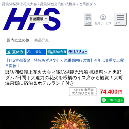
諏訪湖祭湖上花火大会＜諏訪湖観光汽船 桟橋席＞と黒部ダム2日間｜大迫力の花
首都圏版
店舗
会員サービス
メニュー
国内鉄道の旅
商品詳細
【HIS首都圏発｜特急あずさで行く添乗員同行の旅】今年は貴重な土曜
日開催！
諏訪湖祭湖上花火大会＜諏訪湖観光汽船 桟橋席＞と黒部
ダム2日間｜大迫力の花火を桟橋のイス席から観賞！大町
温泉郷に宿泊＆ホテルランチ付き
4名1室 利用時
74,400
円
大人おひとり様