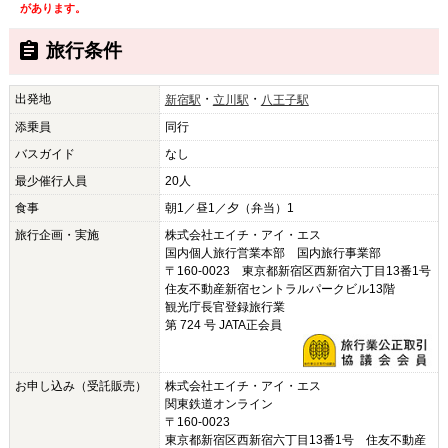
があります。
旅行条件
出発地
・
・
新宿駅
立川駅
八王子駅
添乗員
同行
バスガイド
なし
最少催行人員
20人
食事
朝1／昼1／夕（弁当）1
旅行企画・実施
株式会社エイチ・アイ・エス
国内個人旅行営業本部 国内旅行事業部
〒160-0023 東京都新宿区西新宿六丁目13番1号
住友不動産新宿セントラルパークビル13階
観光庁長官登録旅行業
第 724 号 JATA正会員
お申し込み（受託販売）
株式会社エイチ・アイ・エス
関東鉄道オンライン
〒160-0023
東京都新宿区西新宿六丁目13番1号 住友不動産