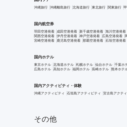
沖縄旅行
沖縄離島旅行
北海道旅行
東北旅行
関東旅行
甲
国内航空券
羽田空港発着
成田空港発着
新千歳空港発着
旭川空港発着
関西空港発着
伊丹空港発着
神戸空港発着
広島空港発着
宮崎空港発着
鹿児島空港発着
那覇空港発着
石垣空港発着
国内ホテル
東京ホテル
北海道ホテル
札幌ホテル
仙台ホテル
千葉ホ
広島ホテル
高知ホテル
福岡ホテル
長崎ホテル
熊本ホテ
国内アクティビティ・体験
沖縄アクティビティ
石垣島アクティビティ
宮古島アクティ
その他