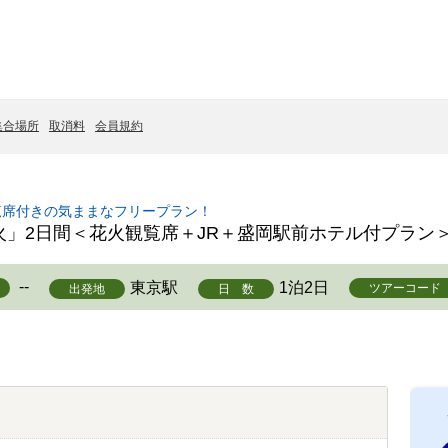
集合場所
取消料
会員規約
力
覧席付きの気ままなフリープラン！
」2日間＜花火観覧席＋JR＋盛岡駅前ホテル付プラン
--
東京駅
1泊2日
ツアーコード
出発地
日 数