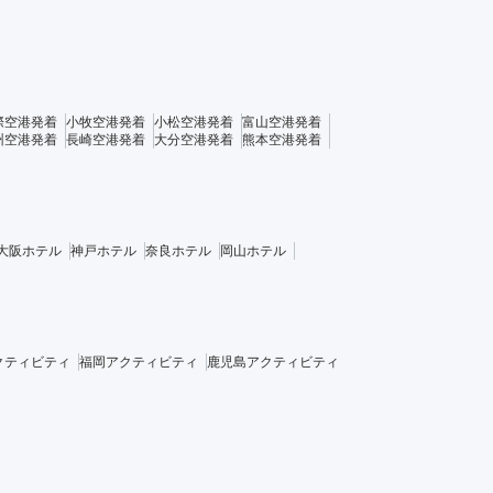
際空港発着
小牧空港発着
小松空港発着
富山空港発着
州空港発着
長崎空港発着
大分空港発着
熊本空港発着
大阪ホテル
神戸ホテル
奈良ホテル
岡山ホテル
クティビティ
福岡アクティビティ
鹿児島アクティビティ