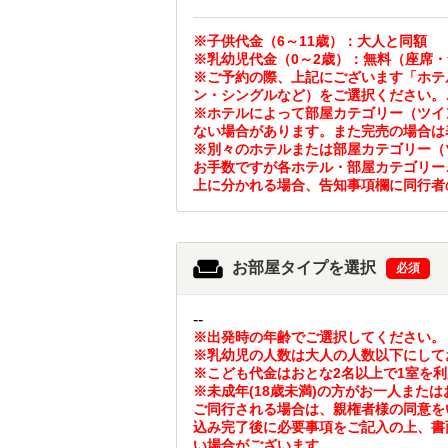
※子供代金（6～11歳）：大人と同額
※乳幼児代金（0～2歳）：無料（座席
※ご予約の際、上記にございます「ホテ
ン・シングルなど）をご選択ください。
※ホテルによって部屋カテゴリー（ツイ
ない場合があります。また完売の場合は
※別々のホテルまたは部屋カテゴリー（
お手数ですが各ホテル・部屋カテゴリー
上に分かれる場合、告知事項欄に同行者
お部屋タイプを選択
必須
--
※出発時の年齢でご選択してください。
※乳幼児の人数は大人の人数以下にして
※こども代金はおとな2名以上で1室を
※未成年(18歳未満)の方がお一人また
ご同行される場合は、親権者様の同意を
込み完了後に必要事項をご記入の上、書
い場合がございます。