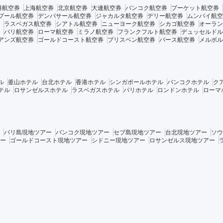
港航空券
上海航空券
北京航空券
大連航空券
バンコク航空券
プーケット航空券
プール航空券
デンパサール航空券
ジャカルタ航空券
デリー航空券
ムンバイ航空
ラスベガス航空券
シアトル航空券
ニューヨーク航空券
シカゴ航空券
オーラン
パリ航空券
ローマ航空券
ミラノ航空券
フランクフルト航空券
デュッセルドル
アンズ航空券
ゴールドコースト航空券
ブリスベン航空券
パース航空券
メルボル
ル
釜山ホテル
台北ホテル
香港ホテル
シンガポールホテル
バンコクホテル
ク
テル
ロサンゼルスホテル
ラスベガスホテル
パリホテル
ロンドンホテル
ローマ
バリ島現地ツアー
バンコク現地ツアー
セブ島現地ツアー
台北現地ツアー
ソウ
ー
ゴールドコースト現地ツアー
シドニー現地ツアー
ロサンゼルス現地ツアー