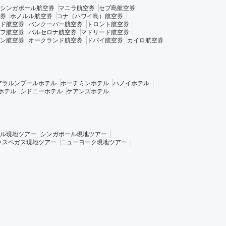
シンガポール航空券
マニラ航空券
セブ島航空券
券
ホノルル航空券
コナ（ハワイ島）航空券
ド航空券
バンクーバー航空券
トロント航空券
フ航空券
バルセロナ航空券
マドリード航空券
ン航空券
オークランド航空券
ドバイ航空券
カイロ航空券
アラルンプールホテル
ホーチミンホテル
ハノイホテル
ホテル
シドニーホテル
ケアンズホテル
ル現地ツアー
シンガポール現地ツアー
ラスベガス現地ツアー
ニューヨーク現地ツアー