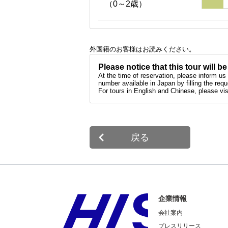
（0～2歳）
外国籍のお客様はお読みください。
Please notice that this tour will 
At the time of reservation, please inform 
number available in Japan by filling the req
For tours in English and Chinese, please vi
戻る
企業情報
会社案内
プレスリリース