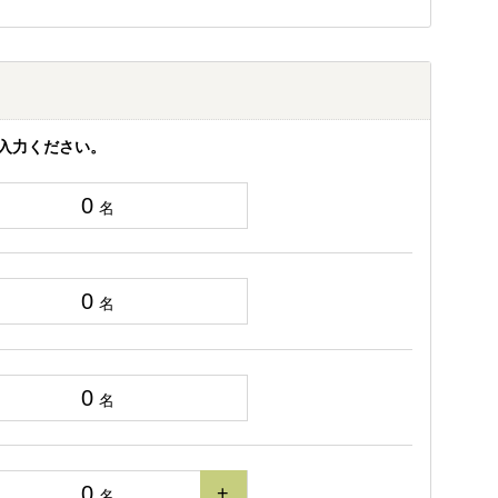
入力ください。
0
名
0
名
0
名
0
+
名