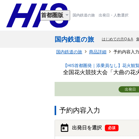
首都圏版
国内鉄道の旅 出発日・人数選択
国内鉄道の旅
はじめての方Q＆A
国内鉄道の旅
商品詳細
予約内容入
【HIS首都圏発｜添乗員なし】花火観
全国花火競技大会「大曲の花火
出発日
予約内容入力
出発日を選択
必須