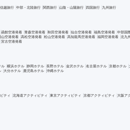
信越旅行
中部・北陸旅行
関西旅行
山陰・山陽旅行
四国旅行
九州旅行
函館空港発着
青森空港発着
秋田空港発着
仙台空港発着
福島空港発着
中部国
岡山空港発着
高松空港発着
松山空港発着
高知龍馬空港発着
福岡空港発着
北九
宮古空港発着
テル
横浜ホテル
静岡ホテル
長野ホテル
金沢ホテル
名古屋ホテル
京都ホテル
ル
大分ホテル
鹿児島ホテル
沖縄ホテル
ビティ
北海道アクティビティ
東京アクティビティ
京都アクティビティ
大阪ア