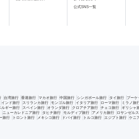
公式SNS一覧
行
台湾旅行
香港旅行
マカオ旅行
中国旅行
シンガポール旅行
タイ旅行
プーケ
インド旅行
スリランカ旅行
モンゴル旅行
イタリア旅行
ローマ旅行
ミラノ旅
ベルギー旅行
スペイン旅行
オランダ旅行
クロアチア旅行
チェコ旅行
ギリシャ
ニューカレドニア旅行
タヒチ旅行
モルディブ旅行
アメリカ旅行
ロサンゼルス
ー旅行
トロント旅行
メキシコ旅行
ドバイ旅行
トルコ旅行
エジプト旅行
ケニ