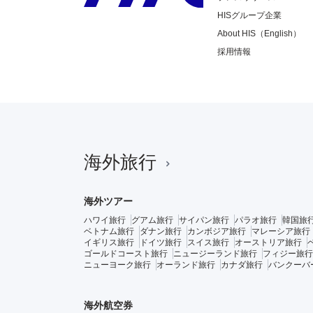
HISグループ企業
About HIS（English）
採用情報
海外旅行
海外ツアー
ハワイ旅行
グアム旅行
サイパン旅行
パラオ旅行
韓国旅
ベトナム旅行
ダナン旅行
カンボジア旅行
マレーシア旅行
イギリス旅行
ドイツ旅行
スイス旅行
オーストリア旅行
ゴールドコースト旅行
ニュージーランド旅行
フィジー旅行
ニューヨーク旅行
オーランド旅行
カナダ旅行
バンクーバ
海外航空券