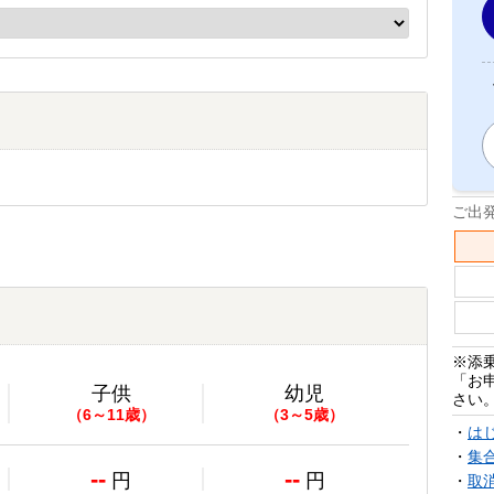
ご出
※添
「お
子供
幼児
さい
（6～11歳）
（3～5歳）
・
は
・
集
--
--
円
円
・
取