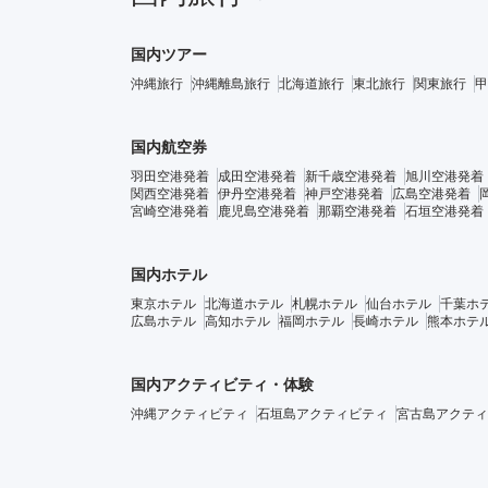
国内ツアー
沖縄旅行
沖縄離島旅行
北海道旅行
東北旅行
関東旅行
甲
国内航空券
羽田空港発着
成田空港発着
新千歳空港発着
旭川空港発着
関西空港発着
伊丹空港発着
神戸空港発着
広島空港発着
宮崎空港発着
鹿児島空港発着
那覇空港発着
石垣空港発着
国内ホテル
東京ホテル
北海道ホテル
札幌ホテル
仙台ホテル
千葉ホ
広島ホテル
高知ホテル
福岡ホテル
長崎ホテル
熊本ホテ
国内アクティビティ・体験
沖縄アクティビティ
石垣島アクティビティ
宮古島アクティ