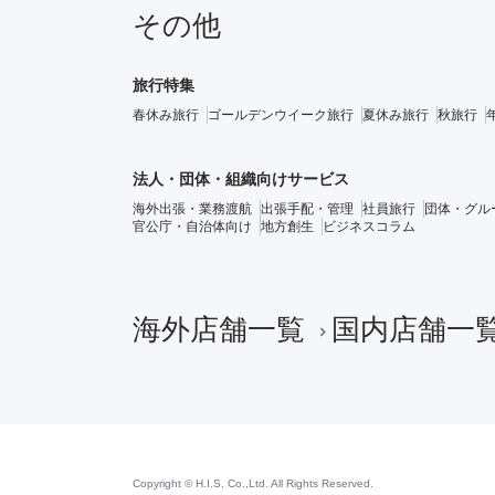
その他
旅行特集
春休み旅行
ゴールデンウイーク旅行
夏休み旅行
秋旅行
法人・団体・組織向けサービス
海外出張・業務渡航
出張手配・管理
社員旅行
団体・グル
官公庁・自治体向け
地方創生
ビジネスコラム
海外店舗一覧
国内店舗一
Copyright © H.I.S. Co.,Ltd. All Rights Reserved.