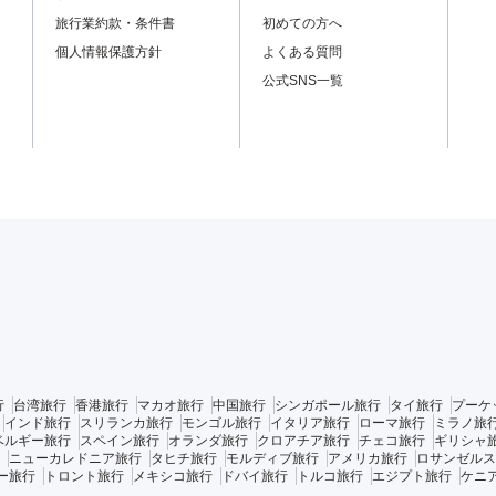
旅行業約款・条件書
初めての方へ
個人情報保護方針
よくある質問
公式SNS一覧
行
台湾旅行
香港旅行
マカオ旅行
中国旅行
シンガポール旅行
タイ旅行
プーケ
インド旅行
スリランカ旅行
モンゴル旅行
イタリア旅行
ローマ旅行
ミラノ旅
ベルギー旅行
スペイン旅行
オランダ旅行
クロアチア旅行
チェコ旅行
ギリシャ
ニューカレドニア旅行
タヒチ旅行
モルディブ旅行
アメリカ旅行
ロサンゼルス
ー旅行
トロント旅行
メキシコ旅行
ドバイ旅行
トルコ旅行
エジプト旅行
ケニ