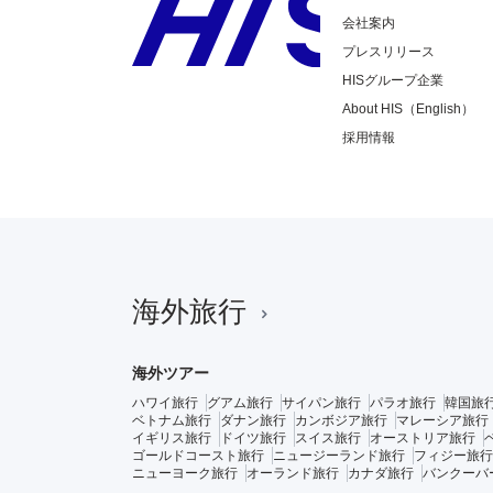
会社案内
プレスリリース
HISグループ企業
About HIS（English）
採用情報
海外旅行
海外ツアー
ハワイ旅行
グアム旅行
サイパン旅行
パラオ旅行
韓国旅
ベトナム旅行
ダナン旅行
カンボジア旅行
マレーシア旅行
イギリス旅行
ドイツ旅行
スイス旅行
オーストリア旅行
ゴールドコースト旅行
ニュージーランド旅行
フィジー旅行
ニューヨーク旅行
オーランド旅行
カナダ旅行
バンクーバ