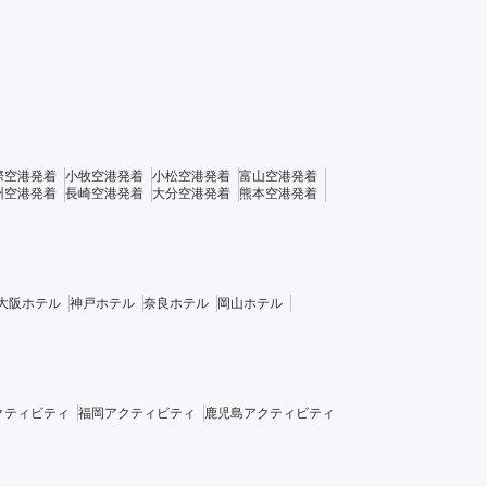
際空港発着
小牧空港発着
小松空港発着
富山空港発着
州空港発着
長崎空港発着
大分空港発着
熊本空港発着
大阪ホテル
神戸ホテル
奈良ホテル
岡山ホテル
クティビティ
福岡アクティビティ
鹿児島アクティビティ