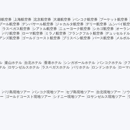
港航空券
上海航空券
北京航空券
大連航空券
バンコク航空券
プーケット航空券
プール航空券
デンパサール航空券
ジャカルタ航空券
デリー航空券
ムンバイ航空
ラスベガス航空券
シアトル航空券
ニューヨーク航空券
シカゴ航空券
オーラン
パリ航空券
ローマ航空券
ミラノ航空券
フランクフルト航空券
デュッセルドル
アンズ航空券
ゴールドコースト航空券
ブリスベン航空券
パース航空券
メルボル
ル
釜山ホテル
台北ホテル
香港ホテル
シンガポールホテル
バンコクホテル
ク
テル
ロサンゼルスホテル
ラスベガスホテル
パリホテル
ロンドンホテル
ローマ
バリ島現地ツアー
バンコク現地ツアー
セブ島現地ツアー
台北現地ツアー
ソウ
ー
ゴールドコースト現地ツアー
シドニー現地ツアー
ロサンゼルス現地ツアー