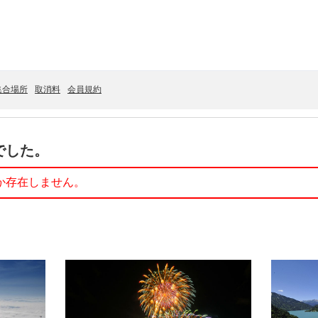
集合場所
取消料
会員規約
でした。
か存在しません。