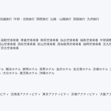
信越旅行
中部・北陸旅行
関西旅行
山陰・山陽旅行
四国旅行
九州旅行
函館空港発着
青森空港発着
秋田空港発着
仙台空港発着
福島空港発着
中部国
岡山空港発着
高松空港発着
松山空港発着
高知龍馬空港発着
福岡空港発着
北九
宮古空港発着
テル
横浜ホテル
静岡ホテル
長野ホテル
金沢ホテル
名古屋ホテル
京都ホテル
ル
大分ホテル
鹿児島ホテル
沖縄ホテル
ビティ
北海道アクティビティ
東京アクティビティ
京都アクティビティ
大阪ア