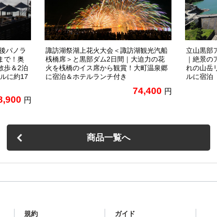
越後パノラ
諏訪湖祭湖上花火大会＜諏訪湖観光汽船
立山黒部
まで！奥
桟橋席＞と黒部ダム2日間｜大迫力の花
｜絶景の
散歩＆2泊
火を桟橋のイス席から観賞！大町温泉郷
れの山岳
ルに約17
に宿泊＆ホテルランチ付き
ルに宿泊
74,400
円
8,900
円
商品一覧へ
規約
ガイド