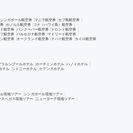
シンガポール航空券
マニラ航空券
セブ島航空券
券
ホノルル航空券
コナ（ハワイ島）航空券
ド航空券
バンクーバー航空券
トロント航空券
フ航空券
バルセロナ航空券
マドリード航空券
ン航空券
オークランド航空券
ドバイ航空券
カイロ航空券
アラルンプールホテル
ホーチミンホテル
ハノイホテル
ホテル
シドニーホテル
ケアンズホテル
ル現地ツアー
シンガポール現地ツアー
ラスベガス現地ツアー
ニューヨーク現地ツアー