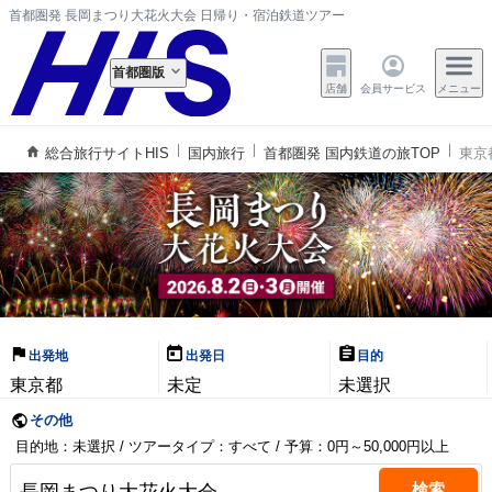
首都圏発 長岡まつり大花火大会 日帰り・宿泊鉄道ツアー
首都圏版
店舗
会員サービス
メニュー
総合旅行サイトHIS
国内旅行
首都圏発 国内鉄道の旅TOP
東京
出発地
出発日
目的
東京都
未定
未選択
その他
目的地：未選択 / ツアータイプ：すべて / 予算：0円～50,000円以上
検索