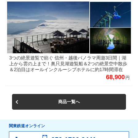
3つの絶景遊覧で紡ぐ 信州・越後パノラマ周遊3日間｜湖
上から雲の上まで！奥只見湖遊覧船＆2つの絶景空中散歩
＆2泊目はオールインクルーシブホテルに約17時間滞在
68,900
円
商品一覧へ
関東鉄道オンライン