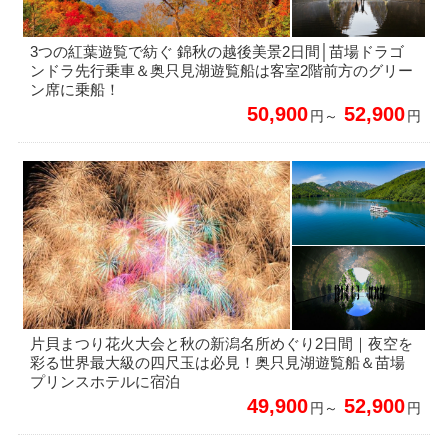
3つの紅葉遊覧で紡ぐ 錦秋の越後美景2日間│苗場ドラゴ
ンドラ先行乗車＆奥只見湖遊覧船は客室2階前方のグリー
ン席に乗船！
50,900
52,900
円～
円
片貝まつり花火大会と秋の新潟名所めぐり2日間｜夜空を
彩る世界最大級の四尺玉は必見！奥只見湖遊覧船＆苗場
プリンスホテルに宿泊
49,900
52,900
円～
円