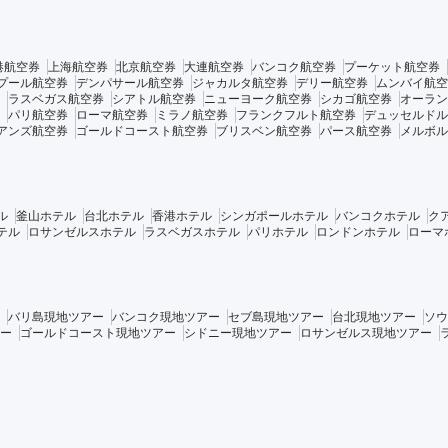
港航空券
上海航空券
北京航空券
大連航空券
バンコク航空券
プーケット航空券
プール航空券
デンパサール航空券
ジャカルタ航空券
デリー航空券
ムンバイ航空
ラスベガス航空券
シアトル航空券
ニューヨーク航空券
シカゴ航空券
オーラン
パリ航空券
ローマ航空券
ミラノ航空券
フランクフルト航空券
デュッセルドル
アンズ航空券
ゴールドコースト航空券
ブリスベン航空券
パース航空券
メルボル
ル
釜山ホテル
台北ホテル
香港ホテル
シンガポールホテル
バンコクホテル
ク
テル
ロサンゼルスホテル
ラスベガスホテル
パリホテル
ロンドンホテル
ローマ
バリ島現地ツアー
バンコク現地ツアー
セブ島現地ツアー
台北現地ツアー
ソウ
ー
ゴールドコースト現地ツアー
シドニー現地ツアー
ロサンゼルス現地ツアー