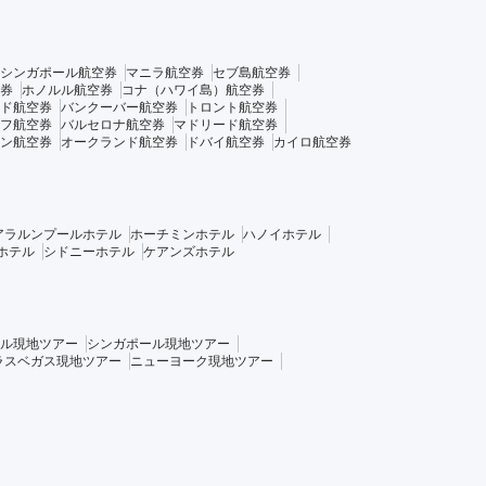
シンガポール航空券
マニラ航空券
セブ島航空券
券
ホノルル航空券
コナ（ハワイ島）航空券
ド航空券
バンクーバー航空券
トロント航空券
フ航空券
バルセロナ航空券
マドリード航空券
ン航空券
オークランド航空券
ドバイ航空券
カイロ航空券
アラルンプールホテル
ホーチミンホテル
ハノイホテル
ホテル
シドニーホテル
ケアンズホテル
ル現地ツアー
シンガポール現地ツアー
ラスベガス現地ツアー
ニューヨーク現地ツアー