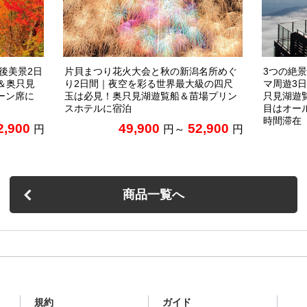
後美景2日
片貝まつり花火大会と秋の新潟名所めぐ
3つの絶
＆奥只見
り2日間｜夜空を彩る世界最大級の四尺
マ周遊3
ーン席に
玉は必見！奥只見湖遊覧船＆苗場プリン
只見湖遊
スホテルに宿泊
目はオー
時間滞在
2,900
49,900
52,900
円
円～
円
商品一覧へ
規約
ガイド