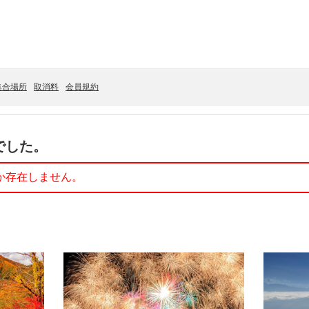
集合場所
取消料
会員規約
でした。
か存在しません。