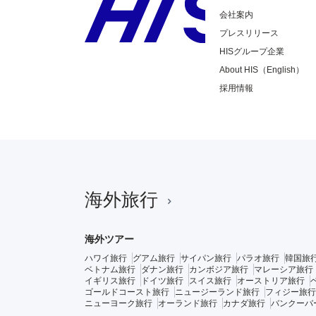
会社案内
プレスリリース
HISグループ企業
About HIS（English）
採用情報
海外旅行
海外ツアー
ハワイ旅行
グアム旅行
サイパン旅行
パラオ旅行
韓国旅
ベトナム旅行
ダナン旅行
カンボジア旅行
マレーシア旅行
イギリス旅行
ドイツ旅行
スイス旅行
オーストリア旅行
ゴールドコースト旅行
ニュージーランド旅行
フィジー旅行
ニューヨーク旅行
オーランド旅行
カナダ旅行
バンクーバ