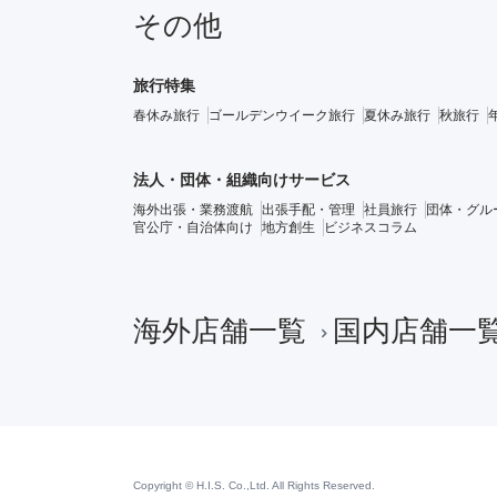
その他
旅行特集
春休み旅行
ゴールデンウイーク旅行
夏休み旅行
秋旅行
法人・団体・組織向けサービス
海外出張・業務渡航
出張手配・管理
社員旅行
団体・グル
官公庁・自治体向け
地方創生
ビジネスコラム
海外店舗一覧
国内店舗一
Copyright © H.I.S. Co.,Ltd. All Rights Reserved.