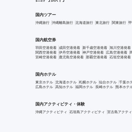
国内ツアー
沖縄旅行
沖縄離島旅行
北海道旅行
東北旅行
関東旅行
甲
国内航空券
羽田空港発着
成田空港発着
新千歳空港発着
旭川空港発着
関西空港発着
伊丹空港発着
神戸空港発着
広島空港発着
宮崎空港発着
鹿児島空港発着
那覇空港発着
石垣空港発着
国内ホテル
東京ホテル
北海道ホテル
札幌ホテル
仙台ホテル
千葉ホ
広島ホテル
高知ホテル
福岡ホテル
長崎ホテル
熊本ホテ
国内アクティビティ・体験
沖縄アクティビティ
石垣島アクティビティ
宮古島アクティ