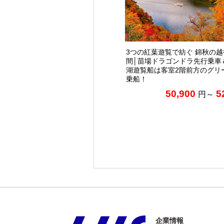
3つの紅葉遊覧で紡ぐ 錦秋の越
間│苗場ドラゴンドラ先行乗車
湖遊覧船は客室2階前方のグリ
乗船！
50,900
5
円～
企業情報