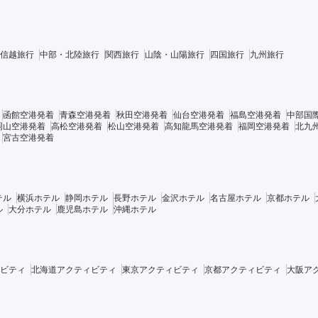
信越旅行
中部・北陸旅行
関西旅行
山陰・山陽旅行
四国旅行
九州旅行
函館空港発着
青森空港発着
秋田空港発着
仙台空港発着
福島空港発着
中部国
岡山空港発着
高松空港発着
松山空港発着
高知龍馬空港発着
福岡空港発着
北九
宮古空港発着
テル
横浜ホテル
静岡ホテル
長野ホテル
金沢ホテル
名古屋ホテル
京都ホテル
ル
大分ホテル
鹿児島ホテル
沖縄ホテル
ビティ
北海道アクティビティ
東京アクティビティ
京都アクティビティ
大阪ア