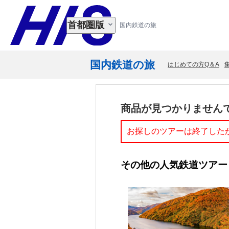
首都圏版
国内鉄道の旅
国内鉄道の旅
はじめての方Q＆A
商品が見つかりません
お探しのツアーは終了した
その他の人気鉄道ツアー