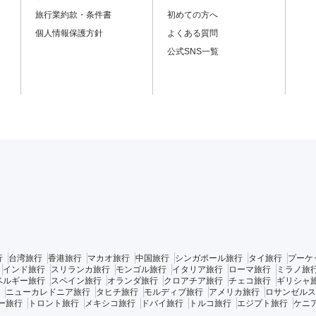
旅行業約款・条件書
初めての方へ
個人情報保護方針
よくある質問
公式SNS一覧
行
台湾旅行
香港旅行
マカオ旅行
中国旅行
シンガポール旅行
タイ旅行
プーケ
インド旅行
スリランカ旅行
モンゴル旅行
イタリア旅行
ローマ旅行
ミラノ旅
ベルギー旅行
スペイン旅行
オランダ旅行
クロアチア旅行
チェコ旅行
ギリシャ
ニューカレドニア旅行
タヒチ旅行
モルディブ旅行
アメリカ旅行
ロサンゼルス
ー旅行
トロント旅行
メキシコ旅行
ドバイ旅行
トルコ旅行
エジプト旅行
ケニ