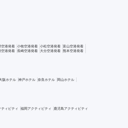
際空港発着
小牧空港発着
小松空港発着
富山空港発着
州空港発着
長崎空港発着
大分空港発着
熊本空港発着
大阪ホテル
神戸ホテル
奈良ホテル
岡山ホテル
クティビティ
福岡アクティビティ
鹿児島アクティビティ