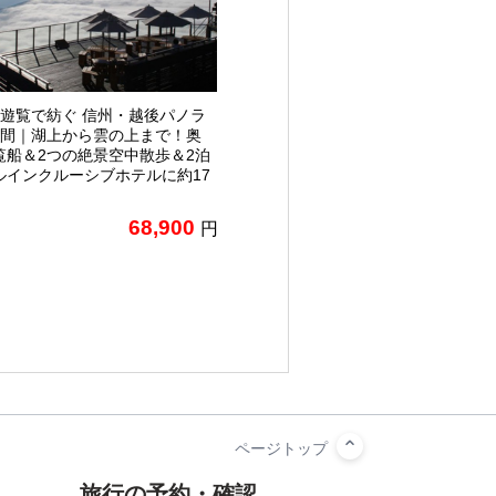
景遊覧で紡ぐ 信州・越後パノラ
日間｜湖上から雲の上まで！奥
覧船＆2つの絶景空中散歩＆2泊
ルインクルーシブホテルに約17
68,900
円
旅行の予約・確認