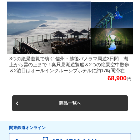
3つの絶景遊覧で紡ぐ 信州・越後パノラマ周遊3日間｜湖
上から雲の上まで！奥只見湖遊覧船＆2つの絶景空中散歩
＆2泊目はオールインクルーシブホテルに約17時間滞在
68,900
円
商品一覧へ
関東鉄道オンライン