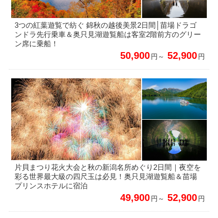
3つの紅葉遊覧で紡ぐ 錦秋の越後美景2日間│苗場ドラゴ
ンドラ先行乗車＆奥只見湖遊覧船は客室2階前方のグリー
ン席に乗船！
50,900
52,900
円～
円
片貝まつり花火大会と秋の新潟名所めぐり2日間｜夜空を
彩る世界最大級の四尺玉は必見！奥只見湖遊覧船＆苗場
プリンスホテルに宿泊
49,900
52,900
円～
円